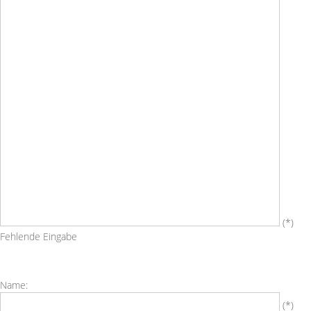
(*)
Fehlende Eingabe
Name:
Name
(*)