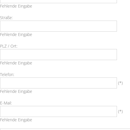
Fehlende Eingabe
Straße:
Straße
Fehlende Eingabe
PLZ / Ort:
PLZ
/
Fehlende Eingabe
Ort
Telefon:
Telefon
(*)
Fehlende Eingabe
E-Mail:
E-
(*)
Mail
Fehlende Eingabe