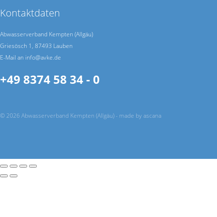
Kontaktdaten
Abwasserverband Kempten (Allgäu)
Griesösch 1, 87493 Lauben
E-Mail an info@avke.de
+49 8374 58 34 - 0
© 2026 Abwasserverband Kempten (Allgäu) -
made by ascana