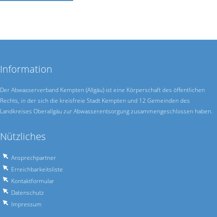
Information
Der Abwasserverband Kempten (Allgäu) ist eine Körperschaft des öffentlichen
Rechts, in der sich die kreisfreie Stadt Kempten und 12 Gemeinden des
Landkreises Oberallgäu zur Abwasser­entsorgung zusammen­geschlossen haben.
Nützliches
Ansprechpartner
Erreichbarkeitsliste
Kontaktformular
Datenschutz
Impressum