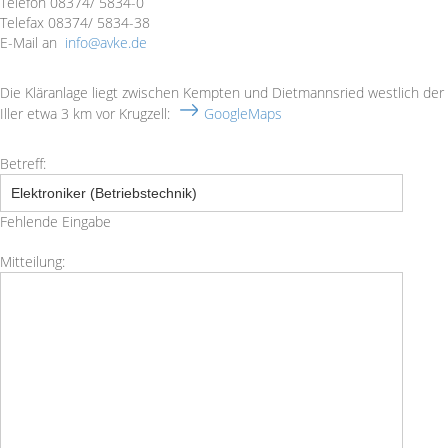
Telefon 08374/ 5834-0
Telefax 08374/ 5834-38
E-Mail an
info@avke.de
Die Kläranlage liegt zwischen Kempten und Dietmannsried westlich der
Iller etwa 3 km vor Krugzell:
GoogleMaps
Betreff:
Interesse
Fehlende Eingabe
Mitteilung:
Mitteilung